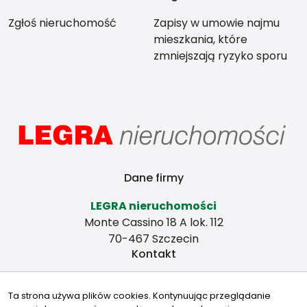
Zgłoś nieruchomość
Zapisy w umowie najmu
mieszkania, które
zmniejszają ryzyko sporu
między stronami
Dane firmy
LEGRA nieruchomości
Monte Cassino 18 A lok. 112
70-467 Szczecin
Kontakt
legra@legra.biz
Ta strona używa plików cookies. Kontynuując przeglądanie
+48 601 271 755