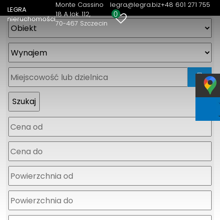
Monte Cassino
legra@legra.biz
+48 601 271 755
LEGRA
0
18 A lok. 112
nieruchomości
70-467 Szczecin
mapa