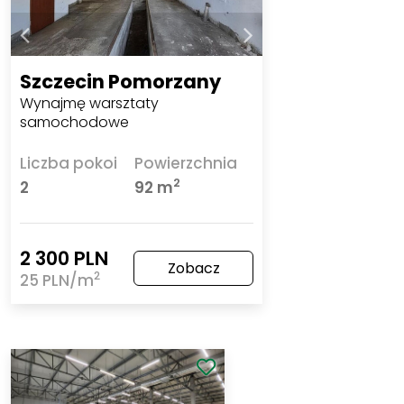
Szczecin Pomorzany
Wynajmę warsztaty
samochodowe
Liczba pokoi
Powierzchnia
2
2
92 m
2 300 PLN
Zobacz
2
25 PLN/m