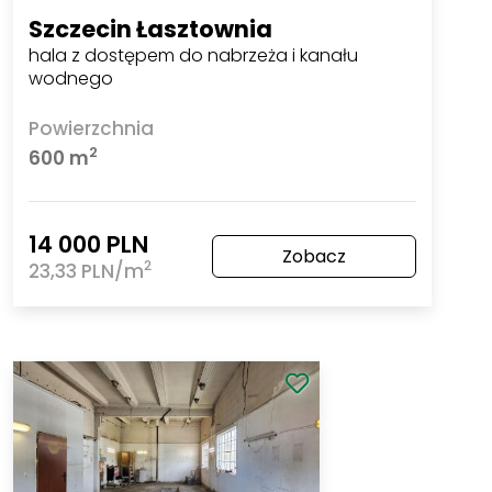
Szczecin Łasztownia
hala z dostępem do nabrzeża i kanału
wodnego
Powierzchnia
2
600 m
14 000 PLN
Zobacz
2
23,33 PLN/m