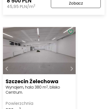
8 500 PLN
Zobacz
2
45,95 PLN/m
Szczecin Żelechowa
Wynajem, hala 380 m
, blisko
2
Centrum.
Powierzchnia
2