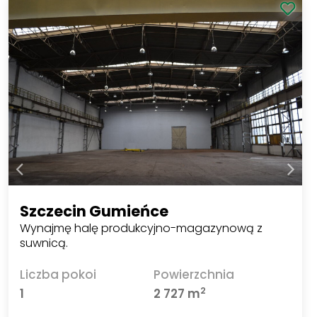
Szczecin Gumieńce
Wynajmę halę produkcyjno-magazynową z
suwnicą.
Liczba pokoi
Powierzchnia
2
1
2 727 m