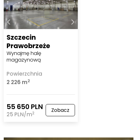
Szczecin
Prawobrzeże
Wynajmę halę
magazynową
Powierzchnia
2
2 226 m
55 650 PLN
Zobacz
2
25 PLN/m