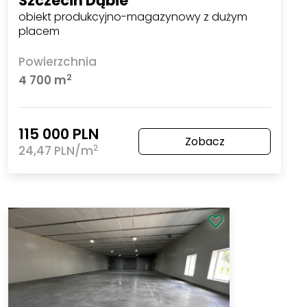
Szczecin Dąbie
obiekt produkcyjno-magazynowy z dużym
placem
Powierzchnia
2
4 700 m
115 000 PLN
Zobacz
2
24,47 PLN/m