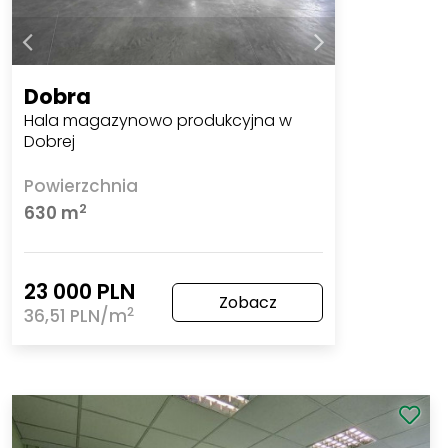
Dobra
Hala magazynowo produkcyjna w
Dobrej
Powierzchnia
2
630 m
23 000 PLN
Zobacz
2
36,51 PLN/m