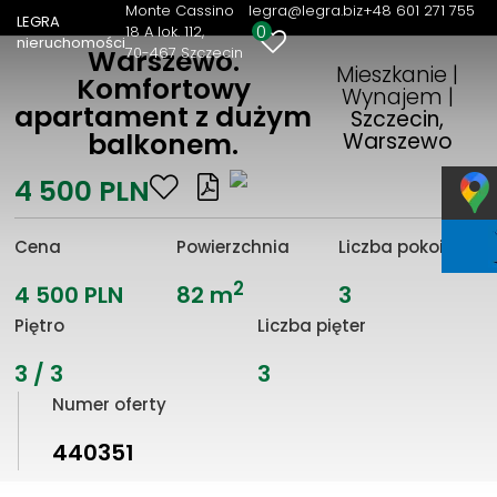
Monte Cassino
legra@legra.biz
+48 601 271 755
LEGRA
0
18 A lok. 112
nieruchomości
70-467 Szczecin
Warszewo.
Mieszkanie |
Komfortowy
Wynajem |
apartament z dużym
Szczecin,
balkonem.
Warszewo
4 500 PLN
Cena
Powierzchnia
Liczba pokoi
2
4 500 PLN
82 m
3
Piętro
Liczba pięter
3 / 3
3
Numer oferty
440351