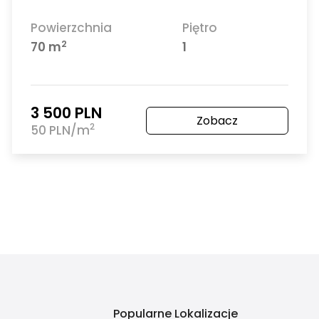
in
zmniejszają ryzyko sporu między stronami
rnym?
w Szczecinie