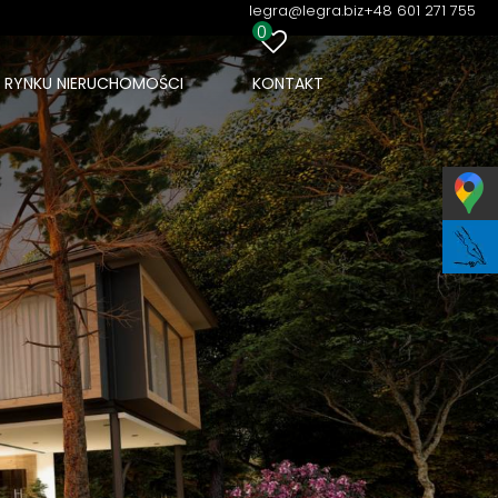
legra@legra.biz
+48 601 271 755
apa
0
Piętro…
I RYNKU NIERUCHOMOŚCI
KONTAKT
 lista ofert
od najnowszych
Mapa