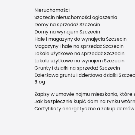
Dane firmy
LEGRA nieruchomości
Monte Cassino 18 A lok. 112
70-467 Szczecin
© 2026 W