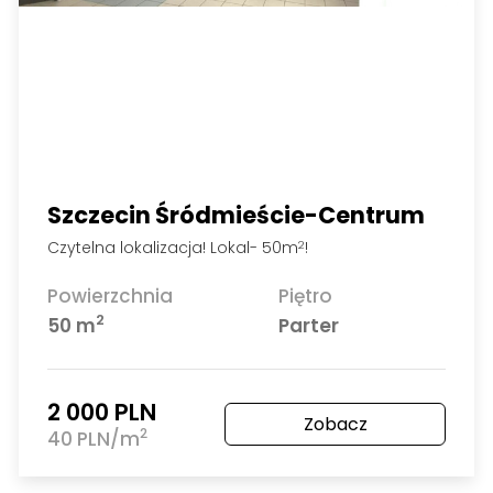
Szczecin Pomorzany
2 pomieszczenia biurowe- Pomorzany!
Powierzchnia
Piętro
2
70 m
1