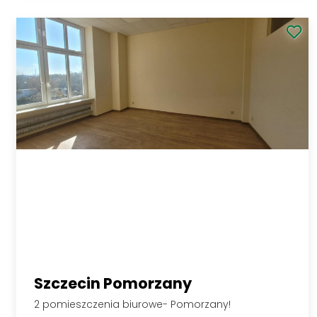
1 250 PLN
Zobacz
2
50 PLN/m
Formularze
Zgłoś nieruchomość