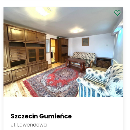
1 400 PLN
Zobacz
2
46,67 PLN/m
1
2
3
4
5
...
382
Lista Ofert
Nieruchomości
Szczecin nieruchomości ogłoszenia
Domy na sprzedaż Szczecin
Domy na wynajem Szczecin
Hale i magazyny do wynajęcia Szczecin