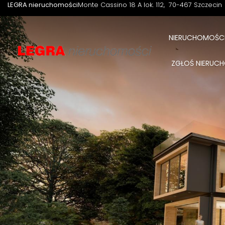
LEGRA nieruchomości
Monte Cassino 18 A lok. 112
70-467 Szczecin
NIERUCHOMOŚC
ZGŁOŚ NIERU
Nieruchomośc
NIERUCHOMOŚCI
| Liczba ofert:
3438