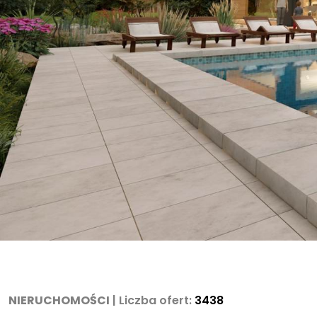
Szczecin Warszewo
800m
ROD Odnowa, domek ok. 80 m
!-
2
2
Warszewo!
Liczba pokoi
Powierzchnia
2
2
80 m