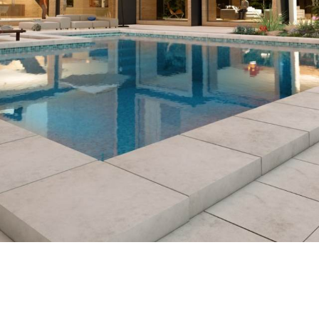
Szczecin Żelechowa
Piękna działka ROD- Wycieczkowa!
Liczba pokoi
Powierzchnia
2
3
285 m