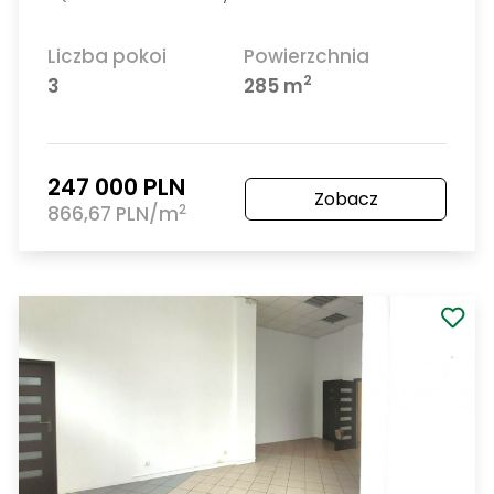
Szczecin Śródmieście-Centrum
Czytelna lokalizacja! Lokal- 50m
!
2
Powierzchnia
Piętro
2
50 m
Parter
2 000 PLN
Zobacz
2
40 PLN/m