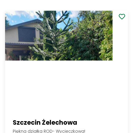
247 000 PLN
Zobacz
2
866,67 PLN/m