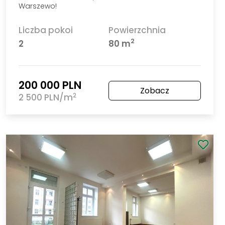
Szczecin Śródmieście-Centrum
Wyremontowany lokal z wejściem z ulicy
Powierzchnia
Piętro
2
91,41 m
Parter
780 000 PLN
Zobacz
2
8 532,98 PLN/m