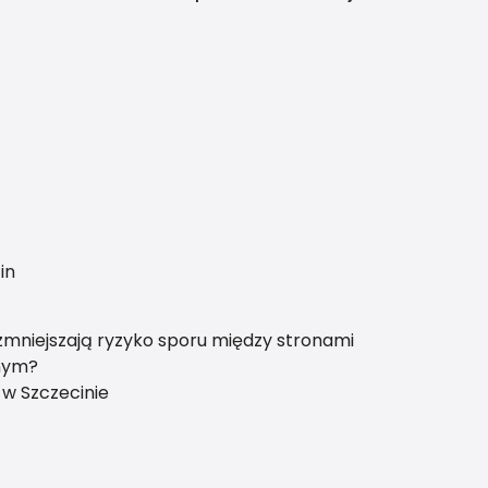
szystkie prawa zastrzeżone | Program dla biur nieruchomości - asa