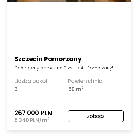
Szczecin Pomorzany
2 pomieszczenia biurowe- Pomorzany!
Powierzchnia
Piętro
2
25 m
1