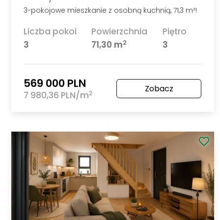
Szczecin Pomorzany
Całoroczny domek na Przystani - Pomorzany!
Liczba pokoi
Powierzchnia
2
3
50 m
267 000 PLN
Zobacz
2
5 340 PLN/m