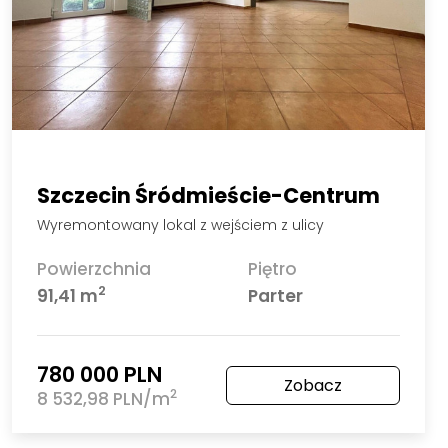
Szczecin Gumieńce
ul. Lawendowa
1-pokojowe z ogródkiem, okolice osiedla Reda
Liczba pokoi
Powierzchnia
Piętro
2
1
30 m
Parter