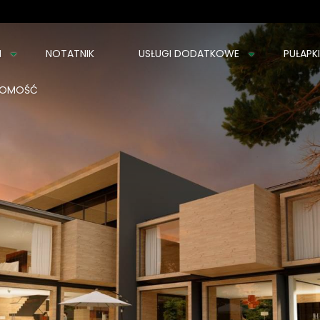
m
I
NOTATNIK
USŁUGI DODATKOWE
PUŁAPK
CHOMOŚĆ
i w Szczecinie – pełna