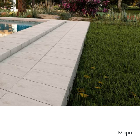
Szczecin Żelechowa
ul. Grzymińska
3-pokojowe mieszkanie z osobną kuchnią, 71,3 m²!
Liczba pokoi
Powierzchnia
Piętro
2
3
71,30 m
3