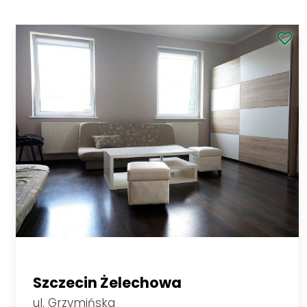
569 000 PLN
Zobacz
2
7 980,36 PLN/m