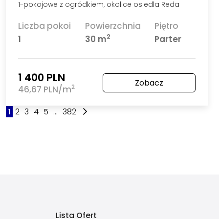
Magazyny i hale na sprzedaż Szczecin
Lokale użytkowe na sprzedaż Szczecin
Lokale użytkowe na wynajem Szczecin
Grunty i działki na sprzedaż Szczecin
Dzierżawa gruntu i dzierżawa działki Szczec
Blog
Zapisy w umowie najmu mieszkania, które 
Jak bezpiecznie kupić dom na rynku wtó
Certyfikaty energetyczne a zakup domów 