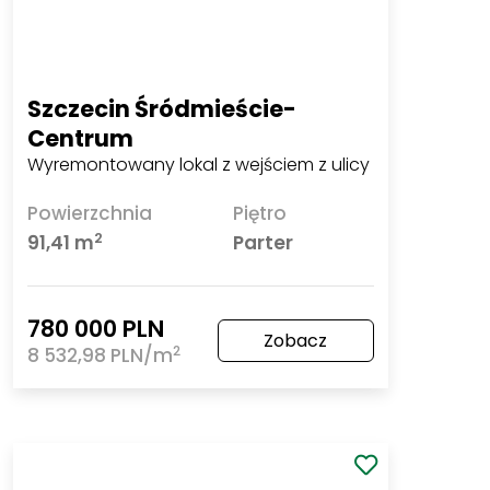
Szczecin Śródmieście-Centrum
Wyremontowany lokal z wejściem z ulicy
Powierzchnia
Piętro
2
91,41 m
Parter
780 000 PLN
Zobacz
2
8 532,98 PLN/m