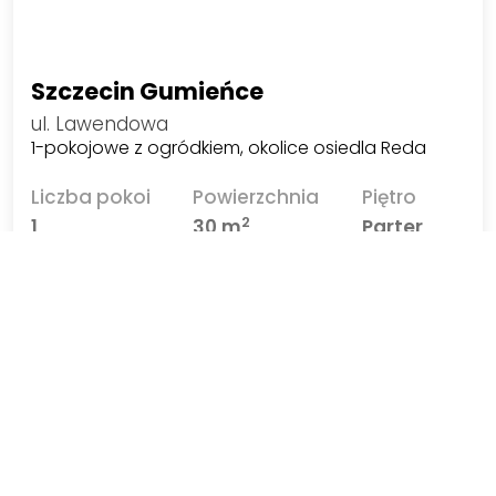
Szczecin Gumieńce
ul. Lawendowa
1-pokojowe z ogródkiem, okolice osiedla Reda
Liczba pokoi
Powierzchnia
Piętro
2
1
30 m
Parter
1 400 PLN
Zobacz
2
46,67 PLN/m