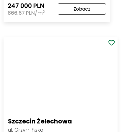
247 000 PLN
Zobacz
2
866,67 PLN/m