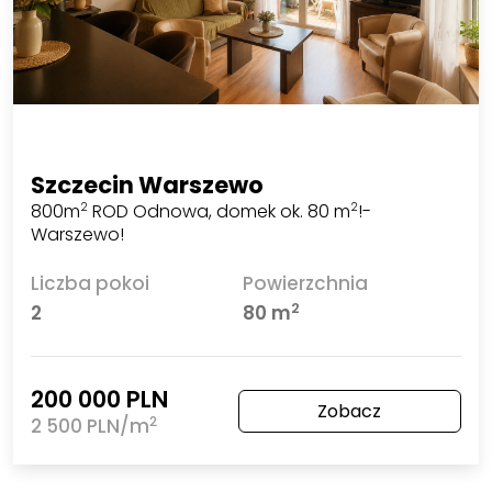
Szczecin Warszewo
800m
ROD Odnowa, domek ok. 80 m
!-
2
2
Warszewo!
Liczba pokoi
Powierzchnia
2
2
80 m
200 000 PLN
Zobacz
2
2 500 PLN/m