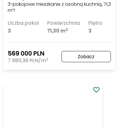
Szczecin Żelechowa
ul. Grzymińska
3-pokojowe mieszkanie z osobną kuchnią, 71,3 m²!
Liczba pokoi
Powierzchnia
Piętro
2
3
71,30 m
3
569 000 PLN
Zobacz
2
7 980,36 PLN/m