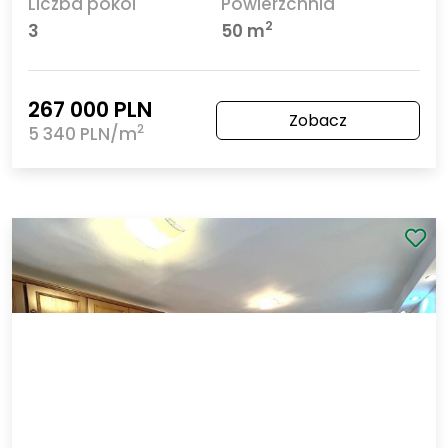
Szczecin Pomorzany
Całoroczny domek na Przystani - Pomorzany!
Liczba pokoi
Powierzchnia
2
3
50 m
267 000 PLN
Zobacz
2
5 340 PLN/m