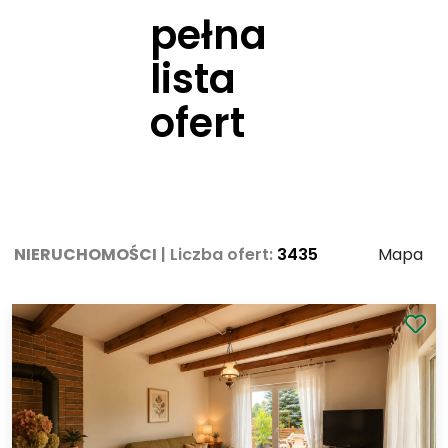
pełna
lista
ofert
NIERUCHOMOŚCI
| Liczba ofert:
3435
od najnowszych
Mapa