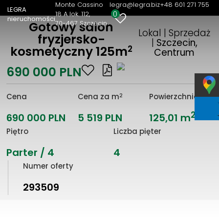
Monte Cassino
legra@legra.biz
+48 601 271 755
LEGRA
0
18 A lok. 112
nieruchomości
70-467 Szczecin
Gotowy salon
Lokal | Sprzedaż
fryzjersko-
|
Szczecin,
2
kosmetyczny 125m
Centrum
690 000 PLN
2
Cena
Cena za m
Powierzchnia
2
690 000 PLN
5 519 PLN
125,01 m
Piętro
Liczba pięter
Parter / 4
4
Numer oferty
293509