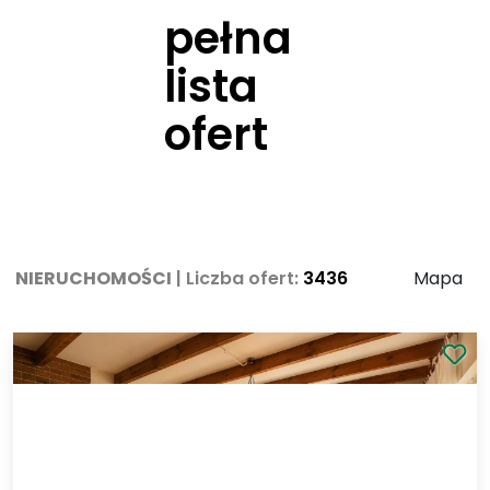
pełna
lista
ofert
NIERUCHOMOŚCI
| Liczba ofert:
3436
od najnowszych
Mapa