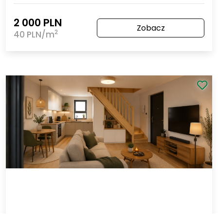
Szczecin Śródmieście-Centrum
Czytelna lokalizacja! Lokal- 50m
!
2
Powierzchnia
Piętro
2
50 m
Parter
2 000 PLN
Zobacz
2
40 PLN/m