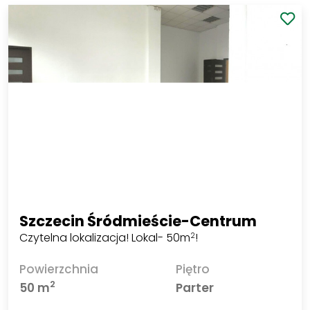
780 000 PLN
Zobacz
2
8 532,98 PLN/m