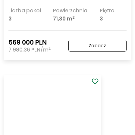
Szczecin Żelechowa
ul. Grzymińska
3-pokojowe mieszkanie z osobną kuchnią, 71,3 m²!
Liczba pokoi
Powierzchnia
Piętro
2
3
71,30 m
3
569 000 PLN
Zobacz
2
7 980,36 PLN/m