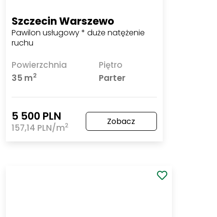
Szczecin Warszewo
Pawilon usługowy * duże natężenie ruchu
Powierzchnia
Piętro
2
35 m
Parter
5 500 PLN
Zobacz
2
157,14 PLN/m