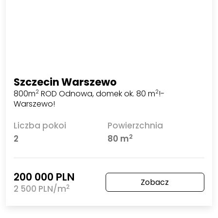
Szczecin Warszewo
800m
ROD Odnowa, domek ok. 80 m
!-
2
2
Warszewo!
Liczba pokoi
Powierzchnia
2
2
80 m
200 000 PLN
Zobacz
2
2 500 PLN/m