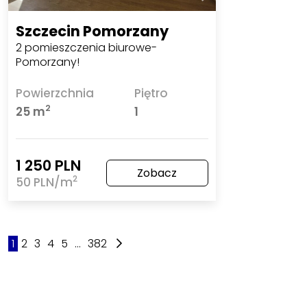
Szczecin Pomorzany
2 pomieszczenia biurowe-
Pomorzany!
Powierzchnia
Piętro
2
25 m
1
1 250 PLN
Zobacz
2
50 PLN/m
1
2
3
4
5
...
382