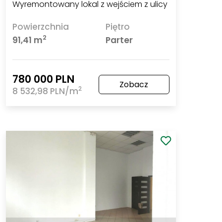
Wyremontowany lokal z wejściem z ulicy
Powierzchnia
Piętro
2
91,41 m
Parter
780 000 PLN
Zobacz
2
8 532,98 PLN/m