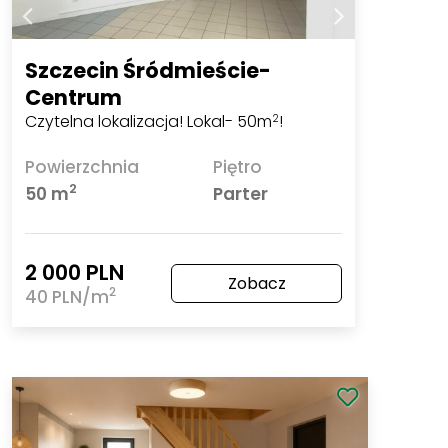
Szczecin Śródmieście-
Centrum
Czytelna lokalizacja! Lokal- 50m
!
2
Powierzchnia
Piętro
2
50 m
Parter
2 000 PLN
Zobacz
2
40 PLN/m