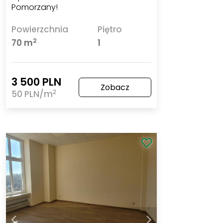
Pomorzany!
Powierzchnia
Piętro
2
70 m
1
3 500 PLN
Zobacz
2
50 PLN/m