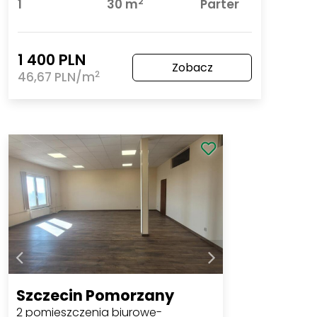
2
1
30 m
Parter
1 400 PLN
Zobacz
2
46,67 PLN/m
Szczecin Pomorzany
2 pomieszczenia biurowe-