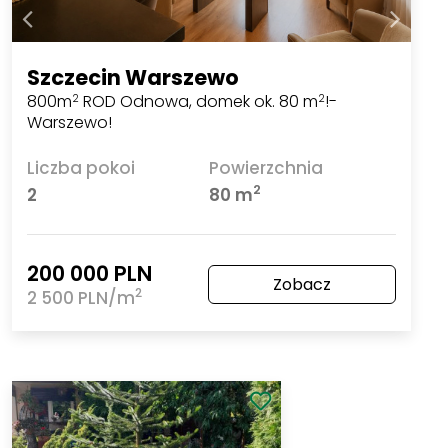
Szczecin Warszewo
800m
ROD Odnowa, domek ok. 80 m
!-
2
2
Warszewo!
Liczba pokoi
Powierzchnia
2
2
80 m
200 000 PLN
Zobacz
2
2 500 PLN/m