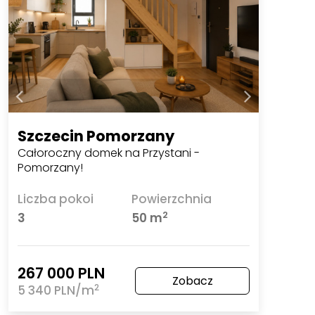
Szczecin Pomorzany
Całoroczny domek na Przystani -
Pomorzany!
Liczba pokoi
Powierzchnia
2
3
50 m
267 000 PLN
Zobacz
2
5 340 PLN/m