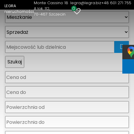
Monte Cassino 18
legra@legra.biz
+48 601 271 755
LEGRA
0
A lok. 112
nieruchomości
70-467 Szczecin
mapa