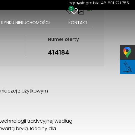
legra@legra.biz
+48 601 271 755
0
I RYNKU NIERUCHOMOŚCI
KONTAKT
Numer oferty
414184
źniaczej z użytkowym
echnologii tradycyjnej według
wartą bryłą. Idealny dla