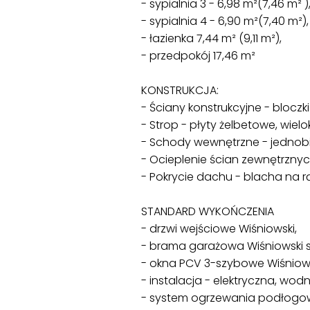
- sypialnia 3 - 6,98 m²(7,46 m² )
- sypialnia 4 - 6,90 m²(7,40 m²),
- łazienka 7,44 m² (9,11 m²),
- przedpokój 17,46 m²
KONSTRUKCJA:
- Ściany konstrukcyjne - blocz
- Strop - płyty żelbetowe, wiel
- Schody wewnętrzne - jednob
- Ocieplenie ścian zewnętrznyc
- Pokrycie dachu - blacha na r
STANDARD WYKOŃCZENIA
- drzwi wejściowe Wiśniowski,
- brama garażowa Wiśniowski
- okna PCV 3-szybowe Wiśniows
- instalacja - elektryczna, wodn
- system ogrzewania podłog