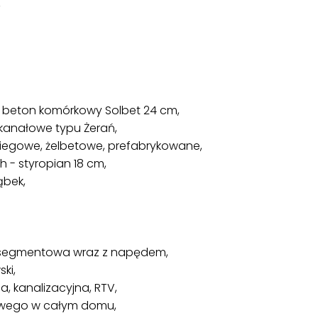
,
ki beton komórkowy Solbet 24 cm,
okanałowe typu Żerań,
iegowe, żelbetowe, prefabrykowane,
h - styropian 18 cm,
ąbek,
 segmentowa wraz z napędem,
ki,
a, kanalizacyjna, RTV,
owego w całym domu,