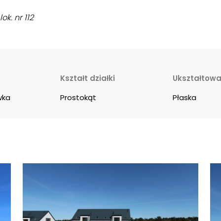
ok. nr 112
Kształt działki
Ukształtowan
wka
Prostokąt
Płaska