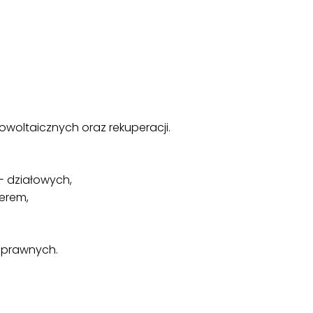
woltaicznych oraz rekuperacji.
- działowych,
erem,
oprawnych.