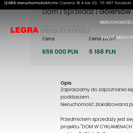
LEGRA nieruchomości
Monte Cassino 18 A lok. 112
70-467 Szczecin
Dom | Sprzedaż |
Goleniów
NIERUCHOMOŚC
ZGŁOŚ NIERU
2
Cena
Cena za m
659 000 PLN
5 168 PLN
Opis
Zapraszamy do zapoznania się 
poddaszem.
Nieruchomość zlokalizowana prz
Przedmiotem sprzedaży jest s
projektu "DOM W CYKLAMENACH 5" 