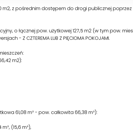
0 m2, z pośrednim dostępem do drogi publicznej poprze
jny, o łącznej pow. użytkowej 127,5 m2 (w tym pow. miesz
ersjach - Z CZTEREMA LUB Z PIĘCIOMA POKOJAMI.
mieszczeń:
66,42 m2):
owa 61,08 m² - pow. całkowita 66,38 m²):
 m², (15,6 m²),