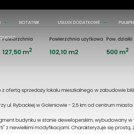
I
NOTATNIK
USŁUGI DODATKOWE
PUŁAPK
CHOMOŚĆ
Powierzchnia
Powierzchnia użytkowa
Pow. działki
2
2
127,50 m
102,10 m2
500 m
z ofertą sprzedaży lokalu mieszkalnego w zabudowie bli
y ul. Rybackiej w Goleniowie - 2,5 km od centrum miasta.
egment budynku w stanie deweloperskim, wybudowany w t
z niewielkimi modyfikacjami. Charakteryzuje się prostą, z