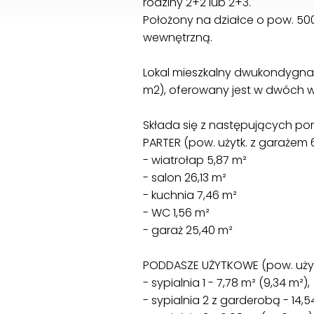
rodziny 2+2 lub 2+3.
Położony na działce o pow. 50
wewnętrzną.
Lokal mieszkalny dwukondygnacy
m2), oferowany jest w dwóch w
Składa się z następujących po
PARTER (pow. użytk. z garażem 
- wiatrołap 5,87 m²
- salon 26,13 m²
- kuchnia 7,46 m²
- WC 1,56 m²
- garaż 25,40 m²
PODDASZE UŻYTKOWE (pow. użytk
- sypialnia 1 - 7,78 m² (9,34 m²),
- sypialnia 2 z garderobą - 14,54