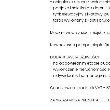
- ocieplenie dachu - wełna min
- podjazd i ścieżka do domu -
- tynk elewacyjny silikatowy, pu
- taras wykonany z kostki bruko
Media - woda z sieci miejskiej,
Nowoczesna pompa ciepła Firmy
DODATKOWE MOŻLIWOŚCI:
- na odpowiednim etapie budow
- wykończenie nieruchomości 
- indywidualny harmonogram p
Cena zawiera podatek VAT - 8
ZAPRASZAMY NA PREZENTACJE i D