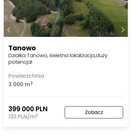
Tanowo
Działka Tanowo, świetna lokalizacja,duży
potencjał
Powierzchnia
2
3 000 m
399 000 PLN
Zobacz
2
133 PLN/m