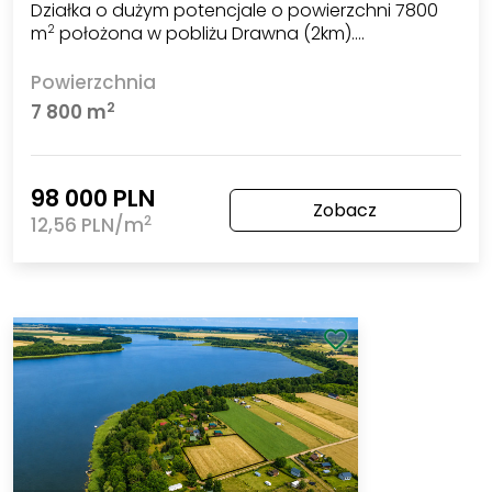
Działka o dużym potencjale o powierzchni 7800
m
położona w pobliżu Drawna (2km).…
2
Powierzchnia
2
7 800 m
98 000 PLN
Zobacz
2
12,56 PLN/m