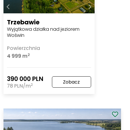
Trzebawie
Wyjątkowa działka nad jeziorem
Woświn
Powierzchnia
2
4 999 m
390 000 PLN
Zobacz
2
78 PLN/m