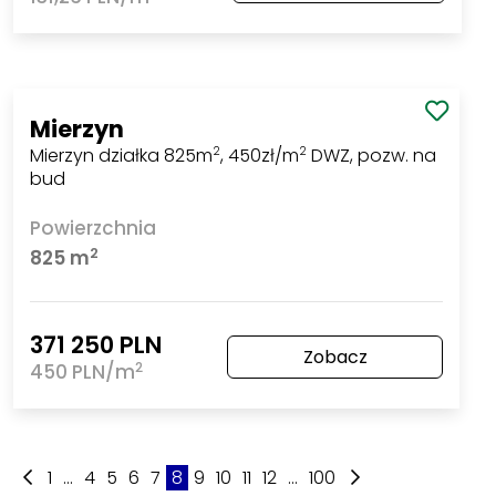
Mierzyn
Mierzyn działka 825m
, 450zł/m
DWZ, pozw. na
2
2
bud
Powierzchnia
2
825 m
371 250 PLN
Zobacz
2
450 PLN/m
1
...
4
5
6
7
8
9
10
11
12
...
100