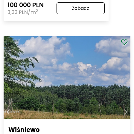
100 000 PLN
Zobacz
2
3,33 PLN/m
Wiśniewo