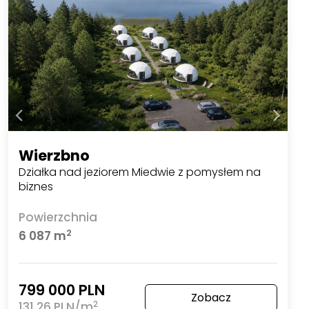
Wierzbno
Działka nad jeziorem Miedwie z pomysłem na
biznes
Powierzchnia
2
6 087 m
799 000 PLN
Zobacz
2
131,26 PLN/m