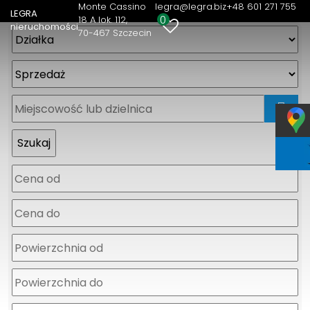
Monte Cassino
legra@legra.biz
+48 601 271 755
LEGRA
0
18 A lok. 112
nieruchomości
70-467 Szczecin
mapa