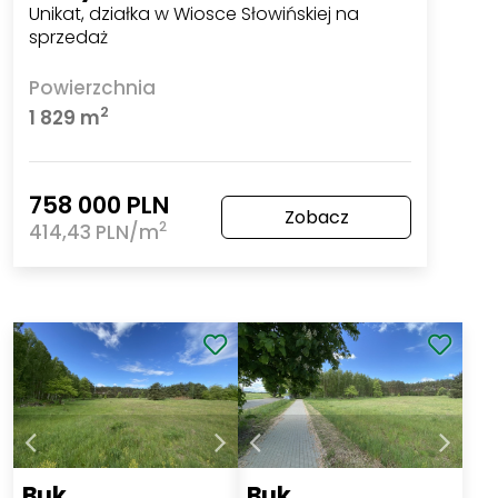
Unikat, działka w Wiosce Słowińskiej na
sprzedaż
Powierzchnia
2
1 829 m
758 000 PLN
Zobacz
2
414,43 PLN/m
Buk
Buk