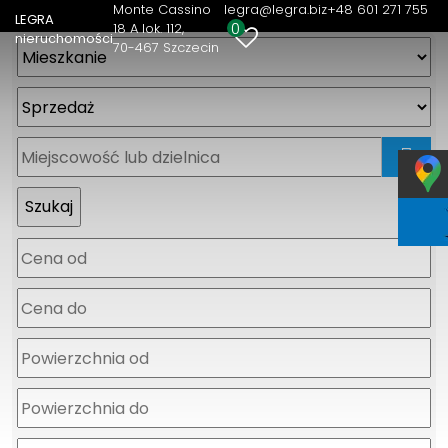
Monte Cassino
legra@legra.biz
+48 601 271 755
LEGRA
0
18 A lok. 112
nieruchomości
70-467 Szczecin
mapa