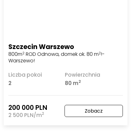
Szczecin Warszewo
800m
ROD Odnowa, domek ok. 80 m
!-
2
2
Warszewo!
Liczba pokoi
Powierzchnia
2
2
80 m
200 000 PLN
Zobacz
2
2 500 PLN/m