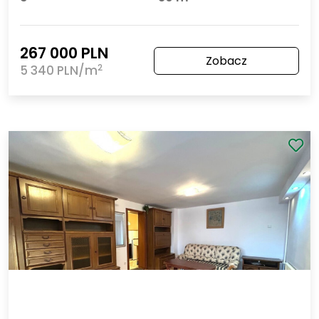
Szczecin Pomorzany
Całoroczny domek na Przystani - Pomorzany!
Liczba pokoi
Powierzchnia
2
3
50 m
267 000 PLN
Zobacz
2
5 340 PLN/m