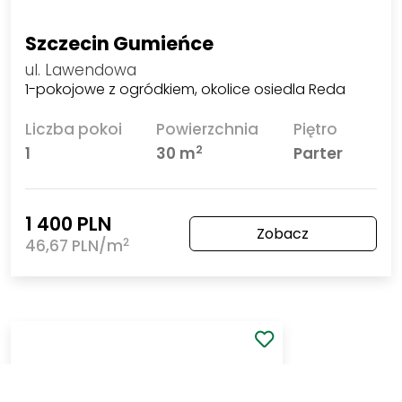
Szczecin Gumieńce
ul. Lawendowa
1-pokojowe z ogródkiem, okolice osiedla Reda
Liczba pokoi
Powierzchnia
Piętro
2
1
30 m
Parter
1 400 PLN
Zobacz
2
46,67 PLN/m