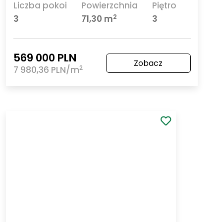
Szczecin Żelechowa
ul. Grzymińska
3-pokojowe mieszkanie z osobną kuchnią, 71,3 m²!
Liczba pokoi
Powierzchnia
Piętro
2
3
71,30 m
3
569 000 PLN
Zobacz
2
7 980,36 PLN/m