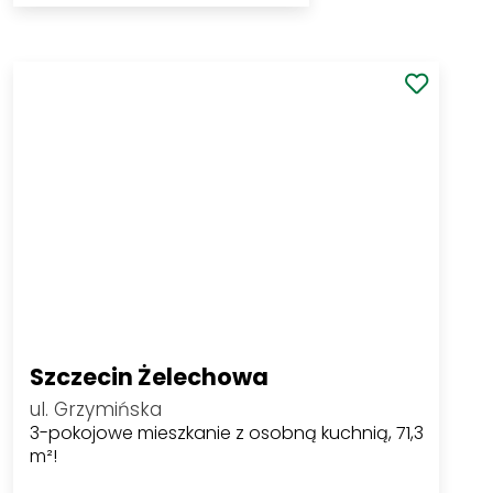
247 000 PLN
Zobacz
2
866,67 PLN/m