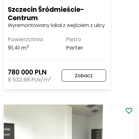
Szczecin Śródmieście-Centrum
Wyremontowany lokal z wejściem z ulicy
Powierzchnia
Piętro
2
91,41 m
Parter
780 000 PLN
Zobacz
2
8 532,98 PLN/m