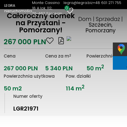
Monte Cassino
legra@legra.biz
+48 601 271 755
LEGRA
0
18 A lok. 112
nieruchomości
70-467 Szczecin
Całoroczny domek
Dom | Sprzedaż |
na Przystani -
Szczecin,
Pomorzany!
Pomorzany
267 000 PLN
2
Cena
Cena za m
Powierzchnia
2
267 000 PLN
5 340 PLN
50 m
Powierzchnia użytkowa
Pow. działki
2
50 m2
114 m
Numer oferty
LGR21971