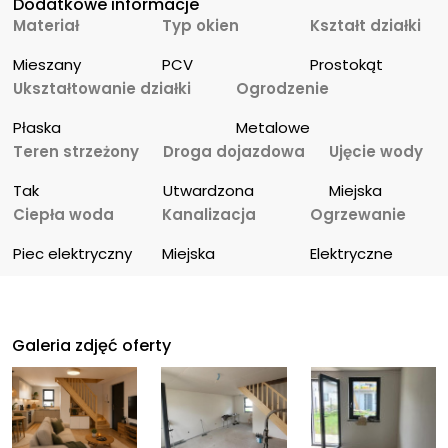
Dodatkowe informacje
Materiał
Typ okien
Kształt działki
Mieszany
PCV
Prostokąt
Ukształtowanie działki
Ogrodzenie
Płaska
Metalowe
Teren strzeżony
Droga dojazdowa
Ujęcie wody
Tak
Utwardzona
Miejska
Ciepła woda
Kanalizacja
Ogrzewanie
Piec elektryczny
Miejska
Elektryczne
Galeria zdjęć oferty