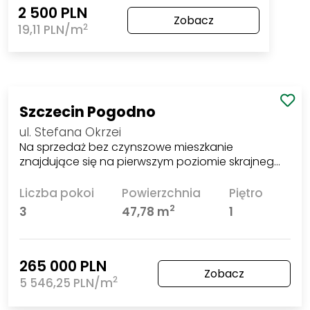
2 500 PLN
Zobacz
2
19,11 PLN/m
Szczecin Pogodno
ul. Stefana Okrzei
Na sprzedaż bez czynszowe mieszkanie
znajdujące się na pierwszym poziomie skrajneg…
Liczba pokoi
Powierzchnia
Piętro
2
3
47,78 m
1
265 000 PLN
Zobacz
2
5 546,25 PLN/m