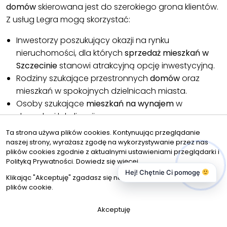
domów
skierowana jest do szerokiego grona klientów.
Z usług Legra mogą skorzystać:
Inwestorzy poszukujący okazji na rynku
nieruchomości, dla których
sprzedaż mieszkań w
Szczecinie
stanowi atrakcyjną opcję inwestycyjną.
Rodziny szukające przestronnych
domów
oraz
mieszkań w spokojnych dzielnicach miasta.
Osoby szukające
mieszkań na wynajem
w
dogodnej lokalizacji.
Przedsiębiorcy zainteresowani lokalami użytkowymi,
Ta strona używa plików cookies. Kontynuując przeglądanie
magazynami i halami w strategicznych
naszej strony, wyrażasz zgodę na wykorzystywanie przez nas
plików cookies zgodnie z aktualnymi ustawieniami przeglądarki i
lokalizacjach.
Polityką Prywatności.
Dowiedz się więcej
Osoby prywatne planujące zakup działek pod
Hej! Chętnie Ci pomogę
Klikając "Akceptuję" zgadasz się na wykorzystywanie przez nas
budowę własnego domu.
plików cookie.
W naszym
biurze
do każdego klienta podchodzimy
Akceptuję
indywidualnie i dokładamy wszelkich starań, aby
zapewnić niezbędne wsparcie w zakupie,
sprzedaży