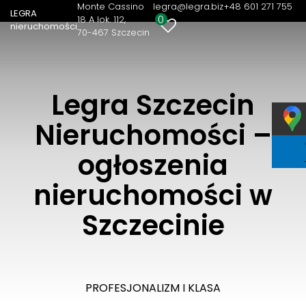
Monte Cassino
legra@legra.biz
+48 601 271 755
LEGRA
0
18 A lok. 112
nieruchomości
70-467 Szczecin
Legra Szczecin
Nieruchomości –
ogłoszenia
nieruchomości w
Szczecinie
PROFESJONALIZM I KLASA