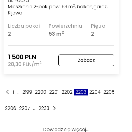
ul. Focza
Mieszkanie 2-pok. pow. 53 m
, balkon,garaż,
2
Kijewo
Liczba pokoi
Powierzchnia
Piętro
2
2
53 m
2
1 500 PLN
Zobacz
2
28,30 PLN/m
1
...
2199
2200
2201
2202
2203
2204
2205
2206
2207
...
2233
Dowiedz się więcej…